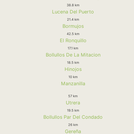
38.8 km
Lucena Del Puerto
21.4 km
Bormujos
42.5 km
El Ronquillo
17.1 km
Bollullos De La Mitacion
18.5 km
Hinojos
10 km
Manzanilla
57 km
Utrera
19.5 km
Bollullos Par Del Condado
26 km
Gereña