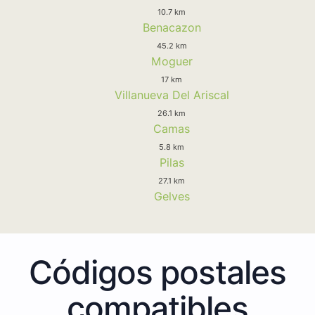
10.7 km
Benacazon
45.2 km
Moguer
17 km
Villanueva Del Ariscal
26.1 km
Camas
5.8 km
Pilas
27.1 km
Gelves
Códigos postales
compatibles