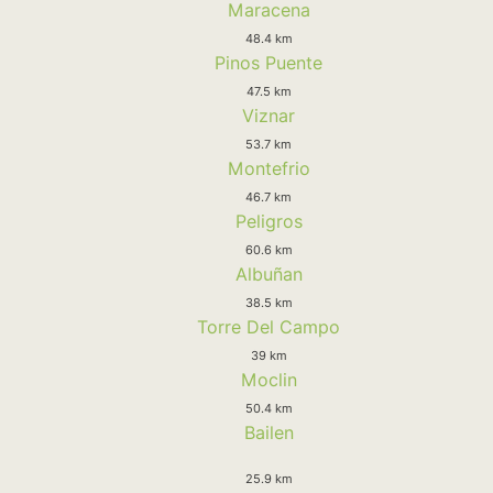
Maracena
48.4 km
Pinos Puente
47.5 km
Viznar
53.7 km
Montefrio
46.7 km
Peligros
60.6 km
Albuñan
38.5 km
Torre Del Campo
39 km
Moclin
50.4 km
Bailen
25.9 km