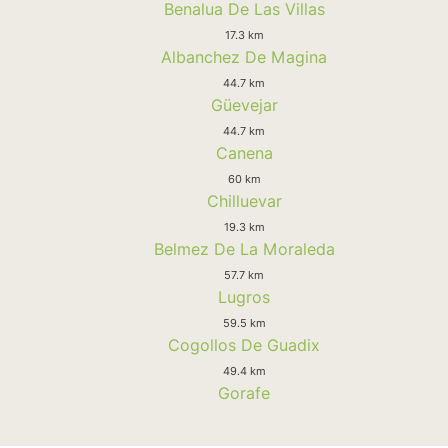
Benalua De Las Villas
17.3 km
Albanchez De Magina
44.7 km
Güevejar
44.7 km
Canena
60 km
Chilluevar
19.3 km
Belmez De La Moraleda
57.7 km
Lugros
59.5 km
Cogollos De Guadix
49.4 km
Gorafe