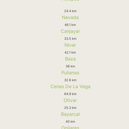
24.4 km
Nevada
46.1 km
Canjayar
33.5 km
Nivar
42.1 km
Baza
38 km
Pulianas
32.6 km
Cenes De La Vega
64.9 km
Otivar
25.3 km
Bayarcal
40 km
Ogijares