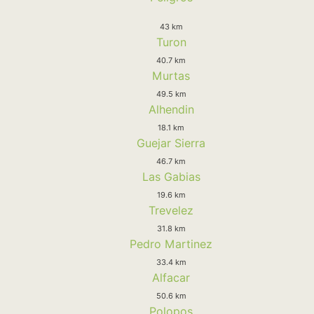
43 km
Turon
40.7 km
Murtas
49.5 km
Alhendin
18.1 km
Guejar Sierra
46.7 km
Las Gabias
19.6 km
Trevelez
31.8 km
Pedro Martinez
33.4 km
Alfacar
50.6 km
Polopos