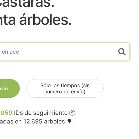
astaras.
nta árboles.
Sólo los tiempos (sin
nvío
número de envío)
.059
IDs de seguimiento 📦
madas en
12.695
árboles 🌳.