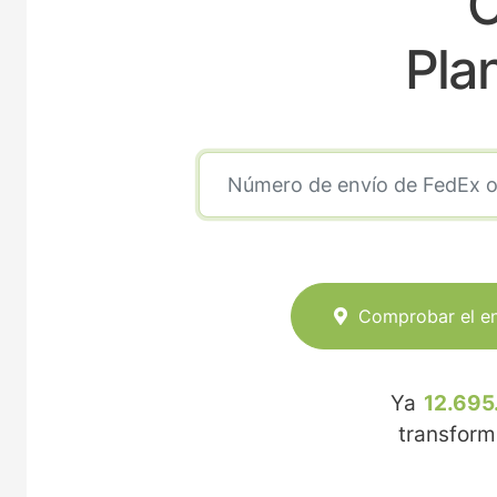
C
Pla
Comprobar el e
Ya
12.695
transfor