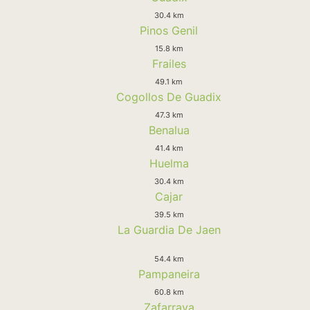
30.4 km
Pinos Genil
15.8 km
Frailes
49.1 km
Cogollos De Guadix
47.3 km
Benalua
41.4 km
Huelma
30.4 km
Cajar
39.5 km
La Guardia De Jaen
54.4 km
Pampaneira
60.8 km
Zafarraya