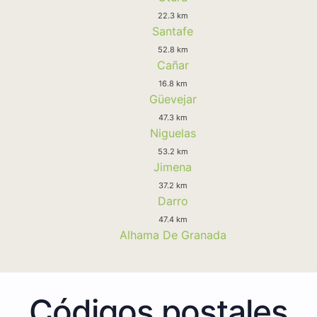
22.3 km
Santafe
52.8 km
Cañar
16.8 km
Güevejar
47.3 km
Niguelas
53.2 km
Jimena
37.2 km
Darro
47.4 km
Alhama De Granada
Códigos postales