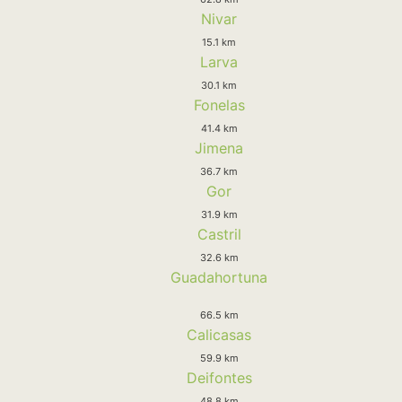
Nivar
15.1 km
Larva
30.1 km
Fonelas
41.4 km
Jimena
36.7 km
Gor
31.9 km
Castril
32.6 km
Guadahortuna
66.5 km
Calicasas
59.9 km
Deifontes
48.8 km