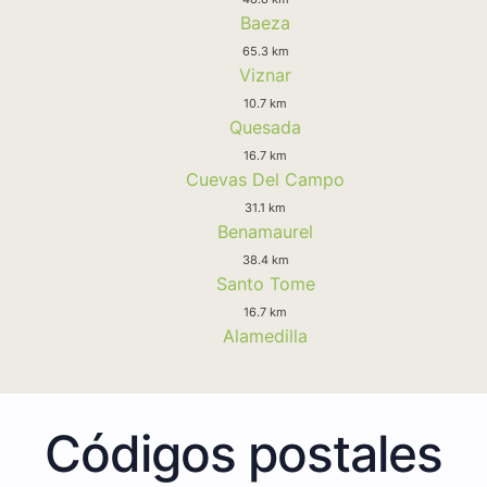
Baeza
65.3 km
Viznar
10.7 km
Quesada
16.7 km
Cuevas Del Campo
31.1 km
Benamaurel
38.4 km
Santo Tome
16.7 km
Alamedilla
Códigos postales