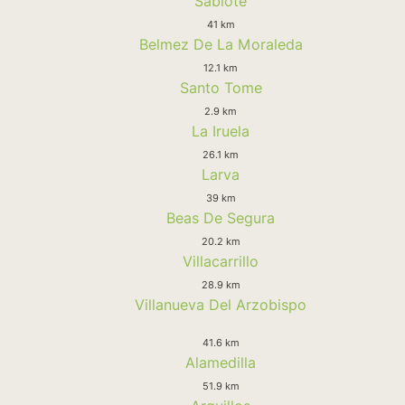
Sabiote
41 km
Belmez De La Moraleda
12.1 km
Santo Tome
2.9 km
La Iruela
26.1 km
Larva
39 km
Beas De Segura
20.2 km
Villacarrillo
28.9 km
Villanueva Del Arzobispo
41.6 km
Alamedilla
51.9 km