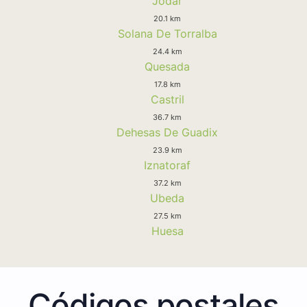
Jodar
20.1 km
Solana De Torralba
24.4 km
Quesada
17.8 km
Castril
36.7 km
Dehesas De Guadix
23.9 km
Iznatoraf
37.2 km
Ubeda
27.5 km
Huesa
Códigos postales