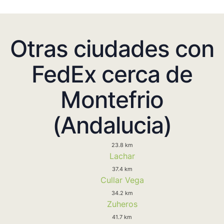
Otras ciudades con
FedEx cerca de
Montefrio
(Andalucia)
23.8 km
Lachar
37.4 km
Cullar Vega
34.2 km
Zuheros
41.7 km