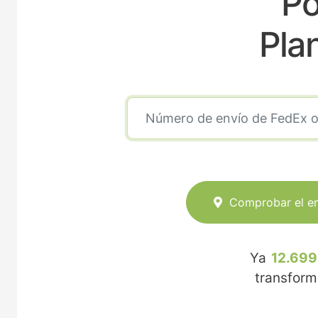
Po
Pla
Comprobar el e
Ya
12.699
transfor