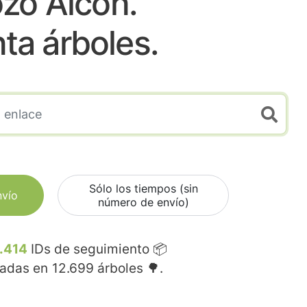
zo Alcon.
nta árboles.
Sólo los tiempos (sin
nvío
número de envío)
.414
IDs de seguimiento 📦
madas en
12.699
árboles 🌳.