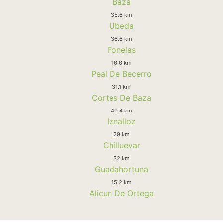
Baza
35.6 km
Ubeda
36.6 km
Fonelas
16.6 km
Peal De Becerro
31.1 km
Cortes De Baza
49.4 km
Iznalloz
29 km
Chilluevar
32 km
Guadahortuna
15.2 km
Alicun De Ortega