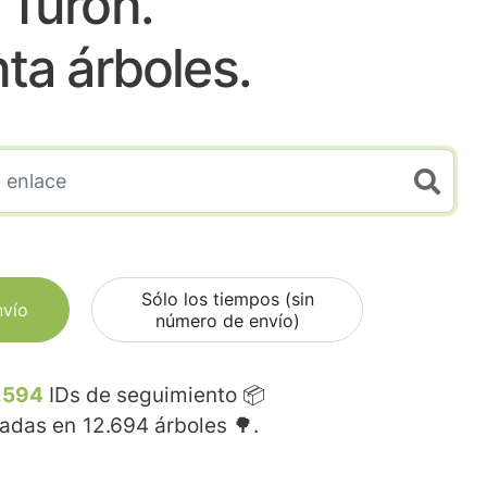
Turon.
nta árboles.
Sólo los tiempos (sin
nvío
número de envío)
.594
IDs de seguimiento 📦
madas en
12.694
árboles 🌳.