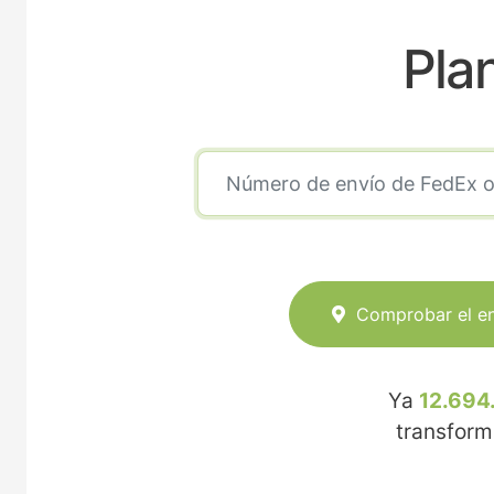
Pla
Comprobar el e
Ya
12.694
transfor