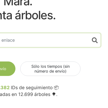
Mara.
nta árboles.
Sólo los tiempos (sin
nvío
número de envío)
.382
IDs de seguimiento 📦
madas en
12.699
árboles 🌳.