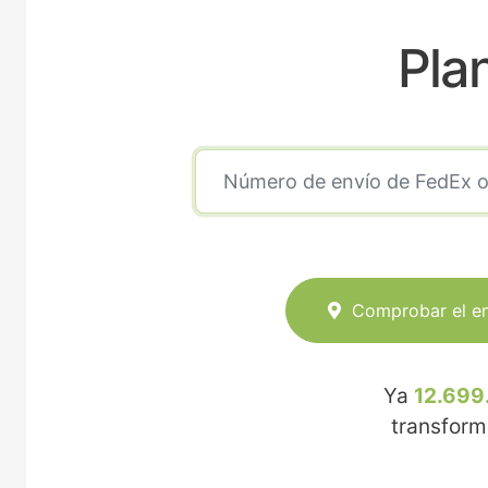
Pla
Comprobar el e
Ya
12.699
transfor