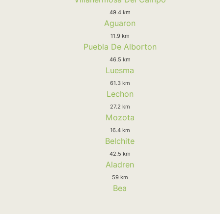
49.4 km
Aguaron
11.9 km
Puebla De Alborton
46.5 km
Luesma
61.3 km
Lechon
27.2 km
Mozota
16.4 km
Belchite
42.5 km
Aladren
59 km
Bea