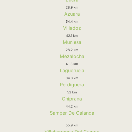
28.9 km
Azuara
54.4 km
Villadoz
42.1 km
Muniesa
28.2 km
Mezalocha
61.3 km
Lagueruela
34.8 km
Perdiguera
52 km
Chiprana
44.2 km
Samper De Calanda
55.9 km
Villahermosa Del Campo