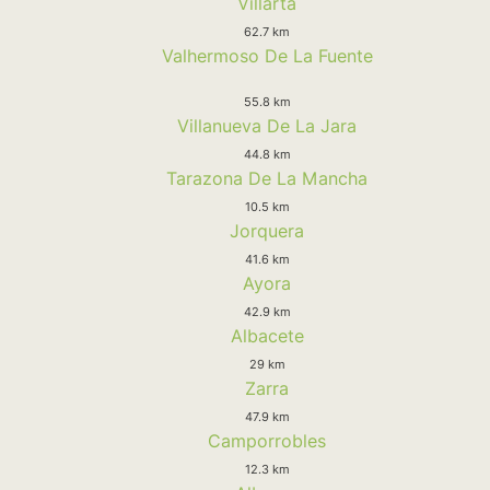
Villarta
62.7 km
Valhermoso De La Fuente
55.8 km
Villanueva De La Jara
44.8 km
Tarazona De La Mancha
10.5 km
Jorquera
41.6 km
Ayora
42.9 km
Albacete
29 km
Zarra
47.9 km
Camporrobles
12.3 km