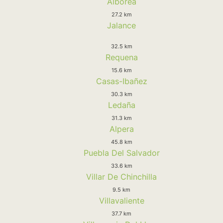
Alborea
27.2 km
Jalance
32.5 km
Requena
15.6 km
Casas-Ibañez
30.3 km
Ledaña
31.3 km
Alpera
45.8 km
Puebla Del Salvador
33.6 km
Villar De Chinchilla
9.5 km
Villavaliente
37.7 km