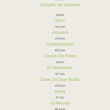
Campillo De Altobuey
29 km
Zarra
10.5 km
Jorquera
47.9 km
Camporrobles
45.5 km
Cortes De Pallas
28 km
El Herrumblar
15.7 km
Casas De Juan Nuñez
41.6 km
Ayora
4.7 km
La Recueja
46.9 km