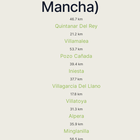
Mancha)
46.7 km
Quintanar Del Rey
21.2 km
Villamalea
53.7 km
Pozo Cañada
39.4 km
Iniesta
37.7 km
Villagarcia Del Llano
17.8 km
Villatoya
31.3 km
Alpera
35.9 km
Minglanilla
56.5 km