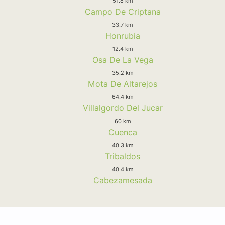
51.8 km
Campo De Criptana
33.7 km
Honrubia
12.4 km
Osa De La Vega
35.2 km
Mota De Altarejos
64.4 km
Villalgordo Del Jucar
60 km
Cuenca
40.3 km
Tribaldos
40.4 km
Cabezamesada