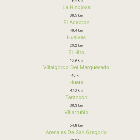
19.4 km
La Hinojosa
38.5 km
El Acebron
46.4 km
Huelves
20.2 km
El Hito
10.9 km
Villalgordo Del Marquesado
46 km
Huete
47.3 km
Tarancon
36.3 km
Villarrubio
54.8 km
Arenales De San Gregorio