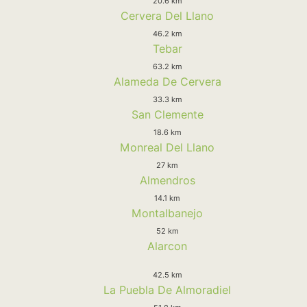
20.6 km
Cervera Del Llano
46.2 km
Tebar
63.2 km
Alameda De Cervera
33.3 km
San Clemente
18.6 km
Monreal Del Llano
27 km
Almendros
14.1 km
Montalbanejo
52 km
Alarcon
42.5 km
La Puebla De Almoradiel