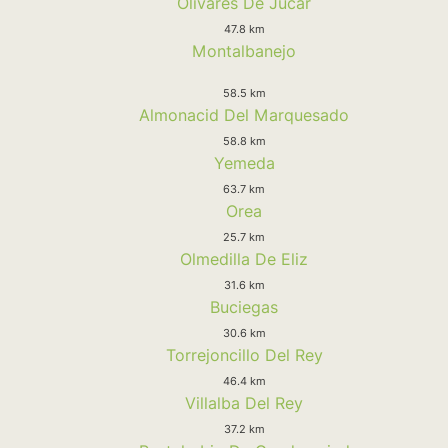
Olivares De Jucar
47.8 km
Montalbanejo
58.5 km
Almonacid Del Marquesado
58.8 km
Yemeda
63.7 km
Orea
25.7 km
Olmedilla De Eliz
31.6 km
Buciegas
30.6 km
Torrejoncillo Del Rey
46.4 km
Villalba Del Rey
37.2 km