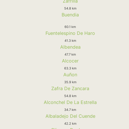
Zafrilla
54.8 km
Buendia
60.1 km
Fuentelespino De Haro
41.3 km
Albendea
47.7 km
Alcocer
63.3 km
Auñon
35.9 km
Zafra De Zancara
54.8 km
Alconchel De La Estrella
34.7 km
Albaladejo Del Cuende
42.2 km