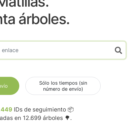
Matillas.
nta árboles.
Sólo los tiempos (sin
nvío
número de envío)
.449
IDs de seguimiento 📦
madas en
12.699
árboles 🌳.