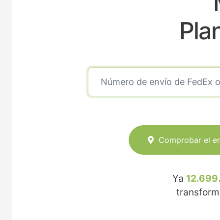
Pla
Comprobar el e
Ya
12.699
transfor