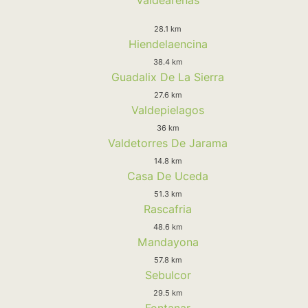
28.1 km
Hiendelaencina
38.4 km
Guadalix De La Sierra
27.6 km
Valdepielagos
36 km
Valdetorres De Jarama
14.8 km
Casa De Uceda
51.3 km
Rascafria
48.6 km
Mandayona
57.8 km
Sebulcor
29.5 km
Fontanar