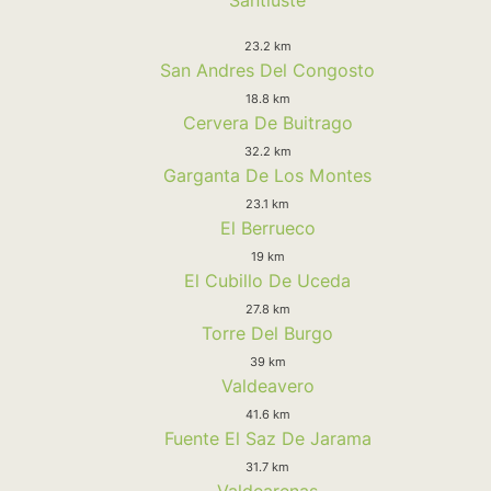
23.2 km
San Andres Del Congosto
18.8 km
Cervera De Buitrago
32.2 km
Garganta De Los Montes
23.1 km
El Berrueco
19 km
El Cubillo De Uceda
27.8 km
Torre Del Burgo
39 km
Valdeavero
41.6 km
Fuente El Saz De Jarama
31.7 km
Valdearenas