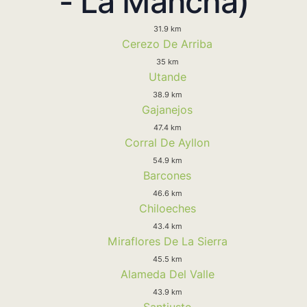
- La Mancha)
31.9 km
Cerezo De Arriba
35 km
Utande
38.9 km
Gajanejos
47.4 km
Corral De Ayllon
54.9 km
Barcones
46.6 km
Chiloeches
43.4 km
Miraflores De La Sierra
45.5 km
Alameda Del Valle
43.9 km
Santiuste