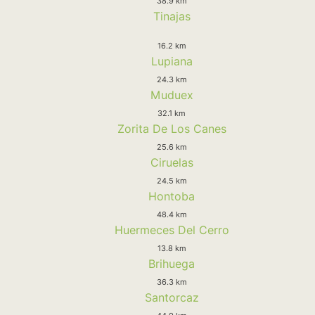
38.9 km
Tinajas
16.2 km
Lupiana
24.3 km
Muduex
32.1 km
Zorita De Los Canes
25.6 km
Ciruelas
24.5 km
Hontoba
48.4 km
Huermeces Del Cerro
13.8 km
Brihuega
36.3 km
Santorcaz