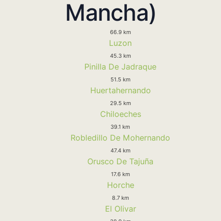
Mancha)
66.9 km
Luzon
45.3 km
Pinilla De Jadraque
51.5 km
Huertahernando
29.5 km
Chiloeches
39.1 km
Robledillo De Mohernando
47.4 km
Orusco De Tajuña
17.6 km
Horche
8.7 km
El Olivar