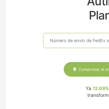
Auti
Pla
Comprobar el e
Ya
12.695
transfor