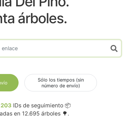
lla Del Pino.
nta árboles.
Sólo los tiempos (sin
nvío
número de envío)
.203
IDs de seguimiento 📦
madas en
12.695
árboles 🌳.