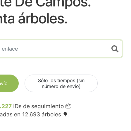
te De Campos.
nta árboles.
Sólo los tiempos (sin
nvío
número de envío)
.227
IDs de seguimiento 📦
madas en
12.693
árboles 🌳.