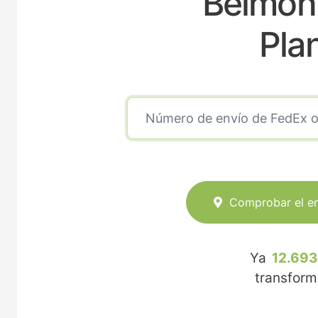
Belmon
Pla
Comprobar el e
Ya
12.693
transfor