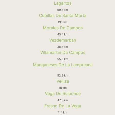
Lagartos
50.7 km
Cubillas De Santa Marta
19.1 km
Morales De Campos
43.4 km
Vezdemarban
38.7 km
Villamartin De Campos
55.8 km
Manganeses De La Lampreana
52.3 km
Velliza
18 km
Vega De Ruiponce
47.5 km
Fresno De La Vega
11.1 km