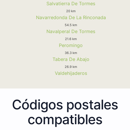
Salvatierra De Tormes
20 km
Navarredonda De La Rinconada
54.5 km
Navalperal De Tormes
21.6 km
Peromingo
36.3 km
Tabera De Abajo
26.9 km
Valdehijaderos
Códigos postales
compatibles