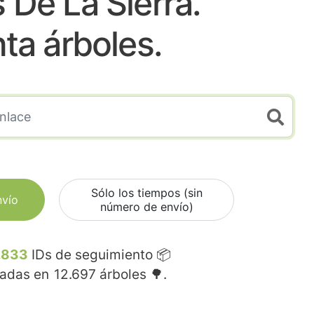
 De La Sierra.
nta árboles.
Sólo los tiempos (sin
nvío
número de envío)
.833
IDs de seguimiento 📦
madas en
12.697
árboles 🌳.