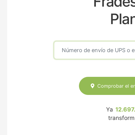
Frades
Pla
Comprobar el e
Ya
12.697
transfor