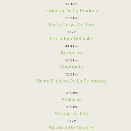
47.3 km
Pedralba De La Praderia
35.9 km
Santa Croya De Tera
60 km
Pobladura Del Valle
44.4 km
Bretocino
56.3 km
Coomonte
52.2 km
Santa Cristina De La Polvorosa
38.5 km
Andavias
30.9 km
Melgar De Tera
53 km
Alcubilla De Nogales