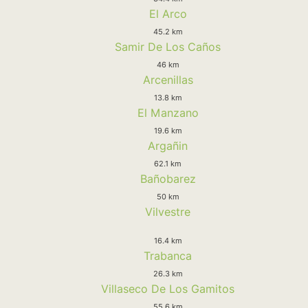
El Arco
45.2 km
Samir De Los Caños
46 km
Arcenillas
13.8 km
El Manzano
19.6 km
Argañin
62.1 km
Bañobarez
50 km
Vilvestre
16.4 km
Trabanca
26.3 km
Villaseco De Los Gamitos
55.6 km