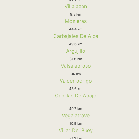
Villalazan
9.5 km
Monleras
44.4 km
Carbajales De Alba
49.6 km
Argujillo
31.8 km
Valsalabroso
35 km
Valderrodrigo
43.6 km
Canillas De Abajo
49.7 km
Vegalatrave
10.9 km
Villar Del Buey
31.2 km