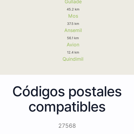
Gullade
45.2 km
Mos
37.5 km
Ansemil
56.1 km
Avion
12.4 km
Quindimil
Códigos postales
compatibles
27568