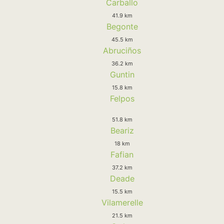
Carballo
41.9 km
Begonte
45.5 km
Abruciños
36.2 km
Guntin
15.8 km
Felpos
51.8 km
Beariz
18 km
Fafian
37.2 km
Deade
15.5 km
Vilamerelle
21.5 km