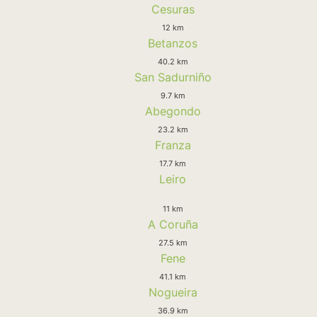
Cesuras
12 km
Betanzos
40.2 km
San Sadurniño
9.7 km
Abegondo
23.2 km
Franza
17.7 km
Leiro
11 km
A Coruña
27.5 km
Fene
41.1 km
Nogueira
36.9 km