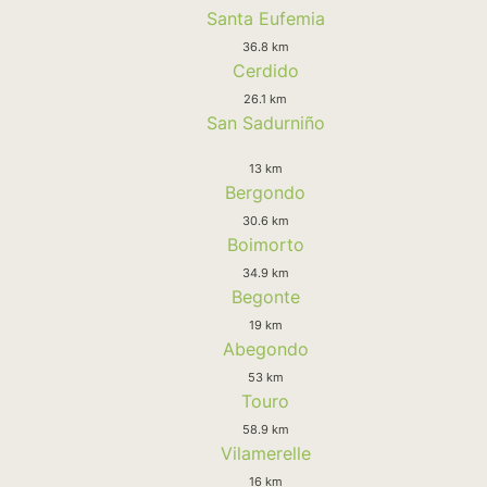
Santa Eufemia
36.8 km
Cerdido
26.1 km
San Sadurniño
13 km
Bergondo
30.6 km
Boimorto
34.9 km
Begonte
19 km
Abegondo
53 km
Touro
58.9 km
Vilamerelle
16 km