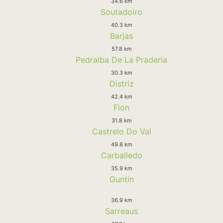
34.6 km
Soutadoiro
40.3 km
Barjas
57.8 km
Pedralba De La Praderia
30.3 km
Distriz
42.4 km
Fion
31.8 km
Castrelo Do Val
49.8 km
Carballedo
35.9 km
Guntin
36.9 km
Sarreaus