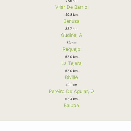
27.6 km
Vilar De Barrio
49.8 km
Benuza
32.7 km
Gudiña, A
53 km
Requejo
52.9 km
La Tejera
52.9 km
Biville
42.1 km
Pereiro De Aguiar, O
52.4 km
Balboa