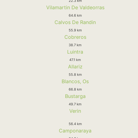
22.3 km
Vilamartin De Valdeorras
64.6 km
Calvos De Randin
55.9 km
Cobreros
38.7 km
Luintra
47.1 km
Allariz
55.8 km
Blancos, Os
66.8 km
Bustarga
49.7 km
Verin
56.4 km
Camponaraya