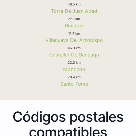
48.5 km
Torre De Juan Abad
22.1 km
Benatae
11.4 km
Villanueva Del Arzobispo
46.3 km
Castellar De Santiago
23.3 km
Montizon
28.4 km
Santo Tome
Códigos postales
compatibles