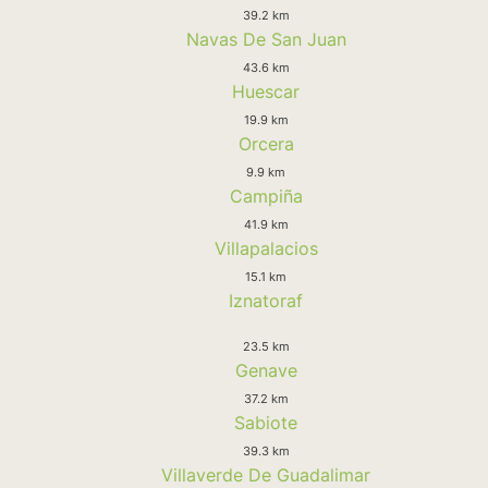
39.2 km
Navas De San Juan
43.6 km
Huescar
19.9 km
Orcera
9.9 km
Campiña
41.9 km
Villapalacios
15.1 km
Iznatoraf
23.5 km
Genave
37.2 km
Sabiote
39.3 km
Villaverde De Guadalimar