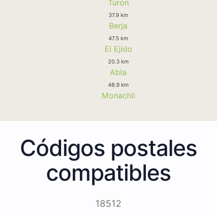
Turon
37.9 km
Berja
47.5 km
El Ejido
20.3 km
Abla
48.9 km
Monachil
Códigos postales
compatibles
18512