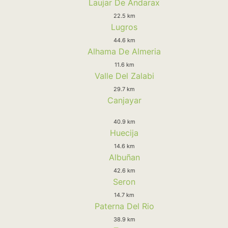
Laujar De Andarax
22.5 km
Lugros
44.6 km
Alhama De Almeria
11.6 km
Valle Del Zalabi
29.7 km
Canjayar
40.9 km
Huecija
14.6 km
Albuñan
42.6 km
Seron
14.7 km
Paterna Del Rio
38.9 km