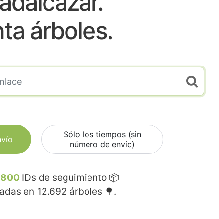
adalcazar.
nta árboles.
Sólo los tiempos (sin
nvío
número de envío)
.800
IDs de seguimiento 📦
madas en
12.692
árboles 🌳.