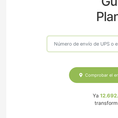
Gu
Pla
Comprobar el e
Ya
12.692
transfor