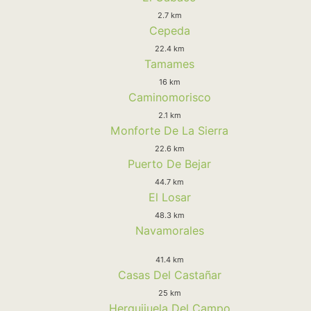
2.7 km
Cepeda
22.4 km
Tamames
16 km
Caminomorisco
2.1 km
Monforte De La Sierra
22.6 km
Puerto De Bejar
44.7 km
El Losar
48.3 km
Navamorales
41.4 km
Casas Del Castañar
25 km
Herguijuela Del Campo