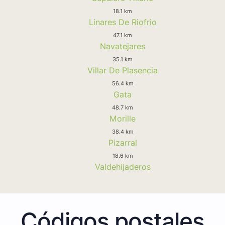
18.1 km
Linares De Riofrio
47.1 km
Navatejares
35.1 km
Villar De Plasencia
56.4 km
Gata
48.7 km
Morille
38.4 km
Pizarral
18.6 km
Valdehijaderos
Códigos postales