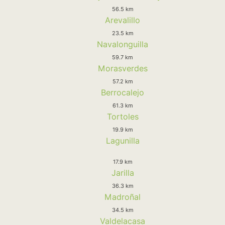
56.5 km
Arevalillo
23.5 km
Navalonguilla
59.7 km
Morasverdes
57.2 km
Berrocalejo
61.3 km
Tortoles
19.9 km
Lagunilla
17.9 km
Jarilla
36.3 km
Madroñal
34.5 km
Valdelacasa