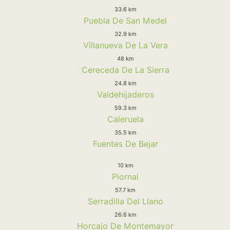
33.6 km
Puebla De San Medel
32.9 km
Villanueva De La Vera
48 km
Cereceda De La Sierra
24.8 km
Valdehijaderos
59.3 km
Caleruela
35.5 km
Fuentes De Bejar
10 km
Piornal
57.7 km
Serradilla Del Llano
26.6 km
Horcajo De Montemayor