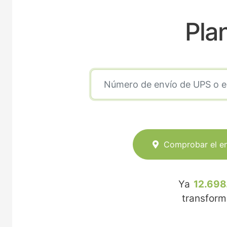
Pla
Comprobar el e
Ya
12.698
transfor