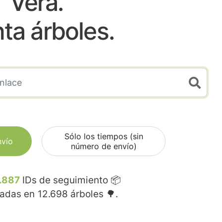
Vera.
nta árboles.
Sólo los tiempos (sin
nvío
número de envío)
.887
IDs de seguimiento 📦
madas en
12.698
árboles 🌳.