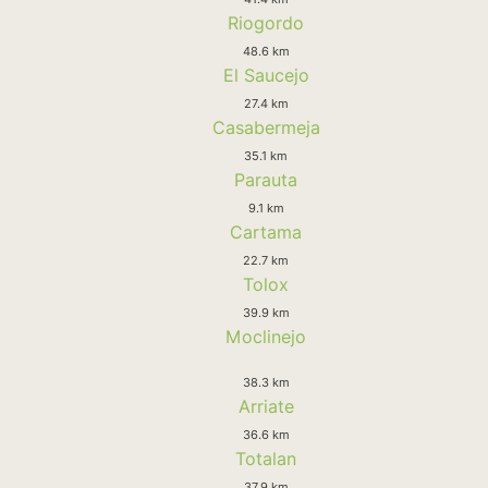
Riogordo
48.6 km
El Saucejo
27.4 km
Casabermeja
35.1 km
Parauta
9.1 km
Cartama
22.7 km
Tolox
39.9 km
Moclinejo
38.3 km
Arriate
36.6 km
Totalan
37.9 km