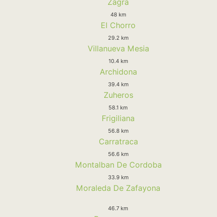
Zagra
48 km
El Chorro
29.2 km
Villanueva Mesia
10.4 km
Archidona
39.4 km
Zuheros
58.1 km
Frigiliana
56.8 km
Carratraca
56.6 km
Montalban De Cordoba
33.9 km
Moraleda De Zafayona
46.7 km