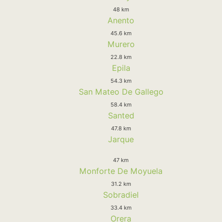
48 km
Anento
45.6 km
Murero
22.8 km
Epila
54.3 km
San Mateo De Gallego
58.4 km
Santed
47.8 km
Jarque
47 km
Monforte De Moyuela
31.2 km
Sobradiel
33.4 km
Orera