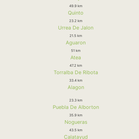
49.9 km
Quinto
23.2 km
Urrea De Jalon
21.5 km
Aguaron
51 km
Atea
47.2 km
Torralba De Ribota
33.4 km
Alagon
23.3 km
Puebla De Alborton
35.9 km
Nogueras
43.5 km
Calatayud