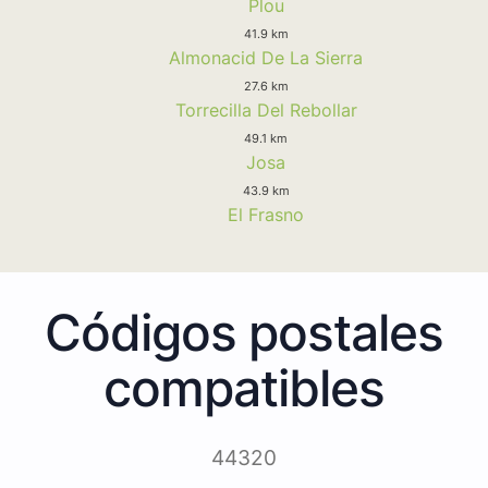
Plou
41.9 km
Almonacid De La Sierra
27.6 km
Torrecilla Del Rebollar
49.1 km
Josa
43.9 km
El Frasno
Códigos postales
compatibles
44320