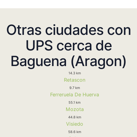
Otras ciudades con
UPS cerca de
Baguena (Aragon)
14.3 km
Retascon
9.7 km
Ferreruela De Huerva
55.1 km
Mozota
44.8 km
Visiedo
58.6 km