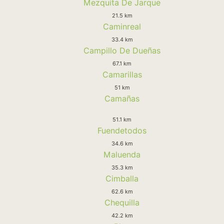
Mezquita De Jarque
21.5 km
Caminreal
33.4 km
Campillo De Dueñas
67.1 km
Camarillas
51 km
Camañas
51.1 km
Fuendetodos
34.6 km
Maluenda
35.3 km
Cimballa
62.6 km
Chequilla
42.2 km