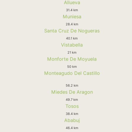
Allueva
31.4 km
Muniesa
28.4 km
Santa Cruz De Nogueras
40.1 km
Vistabella
21 km
Monforte De Moyuela
50 km
Monteagudo Del Castillo
56.2 km
Miedes De Aragon
49.7 km
Tosos
38.4 km
Ababuj
46.4 km