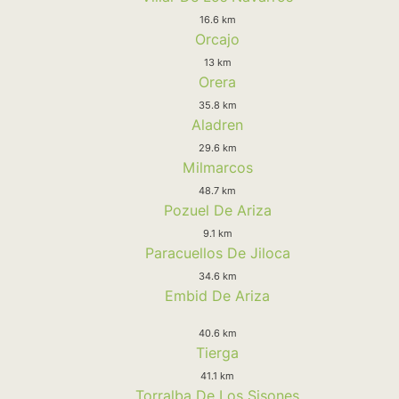
16.6 km
Orcajo
13 km
Orera
35.8 km
Aladren
29.6 km
Milmarcos
48.7 km
Pozuel De Ariza
9.1 km
Paracuellos De Jiloca
34.6 km
Embid De Ariza
40.6 km
Tierga
41.1 km
Torralba De Los Sisones