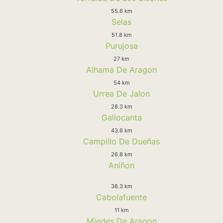
55.6 km
Selas
51.8 km
Purujosa
27 km
Alhama De Aragon
54 km
Urrea De Jalon
28.3 km
Gallocanta
43.6 km
Campillo De Dueñas
26.8 km
Aniñon
38.3 km
Cabolafuente
11 km
Miedes De Aragon