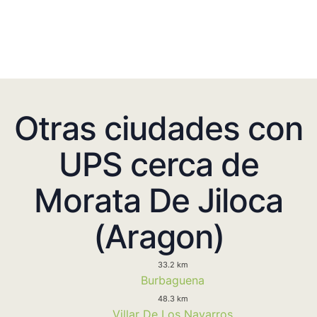
Otras ciudades con
UPS cerca de
Morata De Jiloca
(Aragon)
33.2 km
Burbaguena
48.3 km
Villar De Los Navarros