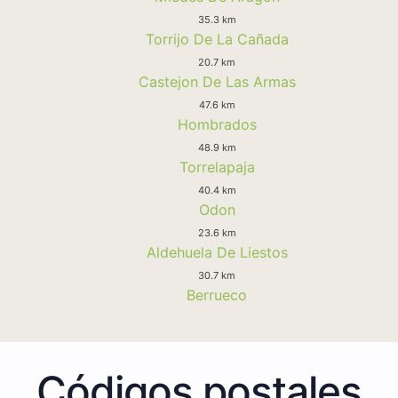
35.3 km
Torrijo De La Cañada
20.7 km
Castejon De Las Armas
47.6 km
Hombrados
48.9 km
Torrelapaja
40.4 km
Odon
23.6 km
Aldehuela De Liestos
30.7 km
Berrueco
Códigos postales