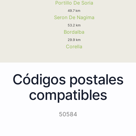
Portillo De Soria
49.7 km
Seron De Nagima
53.2 km
Bordalba
29.9 km
Corella
Códigos postales
compatibles
50584