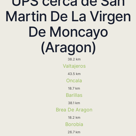
UPS cerca de San
Martin De La Virgen
De Moncayo
(Aragon)
38.2 km
Valtajeros
43.5 km
Oncala
18.7 km
Barillas
38.1 km
Brea De Aragon
18.2 km
Borobia
26.7 km