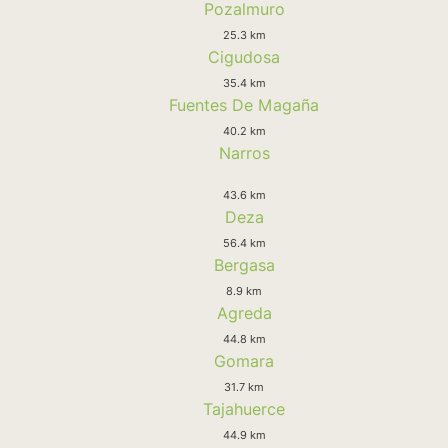
Pozalmuro
25.3 km
Cigudosa
35.4 km
Fuentes De Magaña
40.2 km
Narros
43.6 km
Deza
56.4 km
Bergasa
8.9 km
Agreda
44.8 km
Gomara
31.7 km
Tajahuerce
44.9 km