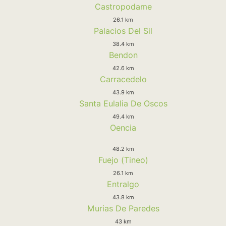
Castropodame
26.1 km
Palacios Del Sil
38.4 km
Bendon
42.6 km
Carracedelo
43.9 km
Santa Eulalia De Oscos
49.4 km
Oencia
48.2 km
Fuejo (Tineo)
26.1 km
Entralgo
43.8 km
Murias De Paredes
43 km