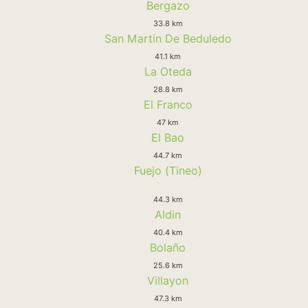
Bergazo
33.8 km
San Martin De Beduledo
41.1 km
La Oteda
28.8 km
El Franco
47 km
El Bao
44.7 km
Fuejo (Tineo)
44.3 km
Aldin
40.4 km
Bolaño
25.6 km
Villayon
47.3 km