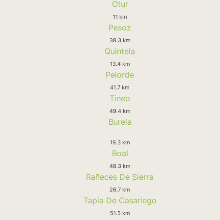
Otur
11 km
Pesoz
38.3 km
Quintela
13.4 km
Pelorde
41.7 km
Tineo
49.4 km
Burela
19.3 km
Boal
48.3 km
Rañeces De Sierra
26.7 km
Tapia De Casariego
51.5 km