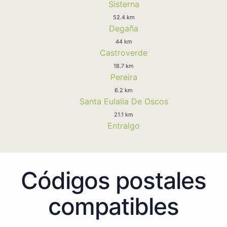
Sisterna
52.4 km
Degaña
44 km
Castroverde
18.7 km
Pereira
6.2 km
Santa Eulalia De Oscos
21.1 km
Entralgo
Códigos postales
compatibles