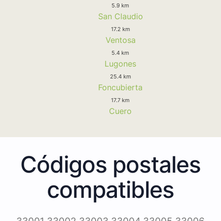
5.9 km
San Claudio
17.2 km
Ventosa
5.4 km
Lugones
25.4 km
Foncubierta
17.7 km
Cuero
Códigos postales
compatibles