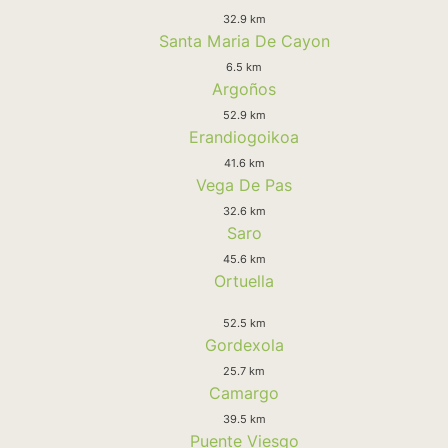
32.9 km
Santa Maria De Cayon
6.5 km
Argoños
52.9 km
Erandiogoikoa
41.6 km
Vega De Pas
32.6 km
Saro
45.6 km
Ortuella
52.5 km
Gordexola
25.7 km
Camargo
39.5 km
Puente Viesgo