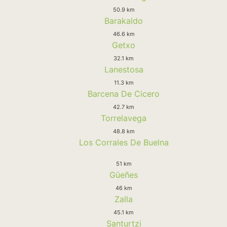
50.9 km
Barakaldo
46.6 km
Getxo
32.1 km
Lanestosa
11.3 km
Barcena De Cicero
42.7 km
Torrelavega
48.8 km
Los Corrales De Buelna
51 km
Güeñes
46 km
Zalla
45.1 km
Santurtzi