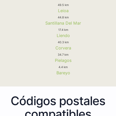
49.5 km
Leioa
44.8 km
Santillana Del Mar
17.4 km
Liendo
40.3 km
Corvera
34.7 km
Pielagos
4.4 km
Bareyo
Códigos postales
compatibles