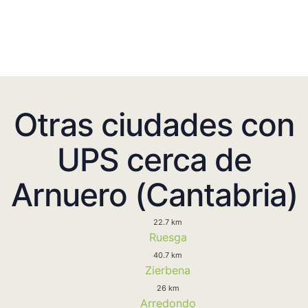
Otras ciudades con
UPS cerca de
Arnuero (Cantabria)
22.7 km
Ruesga
40.7 km
Zierbena
26 km
Arredondo