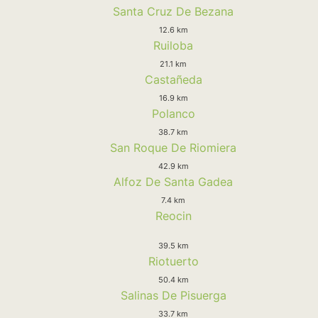
Santa Cruz De Bezana
12.6 km
Ruiloba
21.1 km
Castañeda
16.9 km
Polanco
38.7 km
San Roque De Riomiera
42.9 km
Alfoz De Santa Gadea
7.4 km
Reocin
39.5 km
Riotuerto
50.4 km
Salinas De Pisuerga
33.7 km