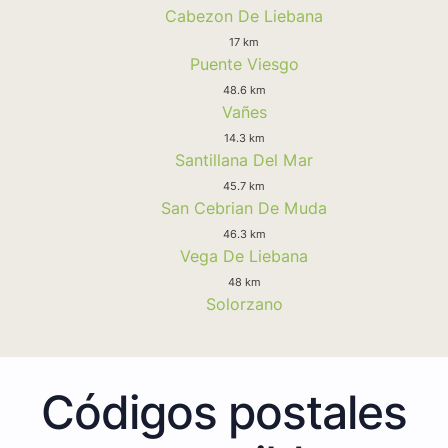
Cabezon De Liebana
17 km
Puente Viesgo
48.6 km
Vañes
14.3 km
Santillana Del Mar
45.7 km
San Cebrian De Muda
46.3 km
Vega De Liebana
48 km
Solorzano
Códigos postales