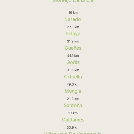
16 km
Laredo
27.8 km
Selaya
31.9 km
Güeñes
44.1 km
Gorliz
31.6 km
Ortuella
49.3 km
Mungia
21.2 km
Santoña
27 km
Galdames
53.9 km
Villanueva De Valdegovia