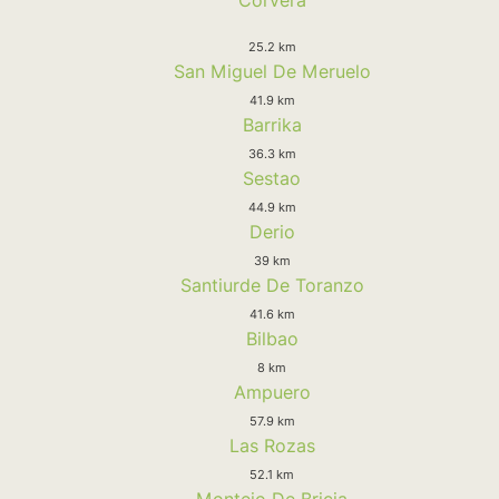
25.2 km
San Miguel De Meruelo
41.9 km
Barrika
36.3 km
Sestao
44.9 km
Derio
39 km
Santiurde De Toranzo
41.6 km
Bilbao
8 km
Ampuero
57.9 km
Las Rozas
52.1 km
Montejo De Bricia